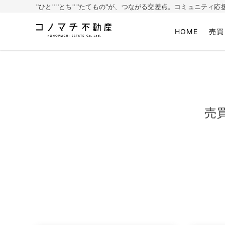
"ひと" "とち" "たてもの"が、つながる交差点。コミュニテ
HOME
売買
株式会社コノマチ不動産
空き家を開き家へ。不動産・空き家の売却、ご相談はコノマチ不動産
売買