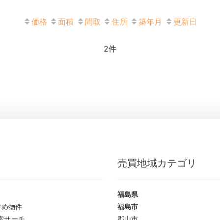
価格
面積
間取
住所
築年月
更新日
2
件
売買地域カテゴリ
福島県
すめ物件
福島市
索サーチ
郡山市