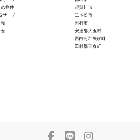
すめ物件
須賀川市
索サーチ
二本松市
依頼
田村市
わせ
安達郡大玉村
西白河郡矢吹町
田村郡三春町
Facebook
LINE
Insta