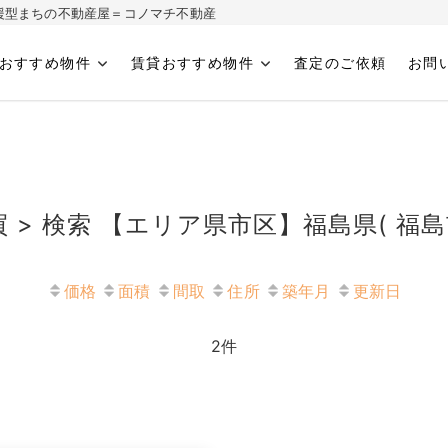
ィ応援型まちの不動産屋＝コノマチ不動産
おすすめ物件
賃貸おすすめ物件
査定のご依頼
お問
へ
 > 検索 【エリア県市区】福島県( 福島
価格
面積
間取
住所
築年月
更新日
2
件