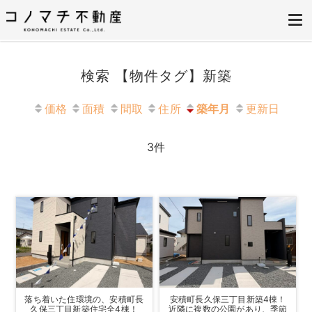
株式会社コノマチ不動産
空き家を開き家へ。不動産・空き家の売却、ご相談はコノマチ不動産へ
検索 【物件タグ】新築
価格
面積
間取
住所
築年月
更新日
3
件
落ち着いた住環境の、安積町長
安積町長久保三丁目新築4棟！
久保三丁目新築住宅全4棟！
近隣に複数の公園があり、季節