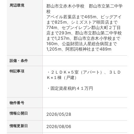
周辺環境
郡山市立赤木小学校 郡山市立第二中学
校
アベイル若葉店まで465m、ビッグアイ
まで825m、シミズストア咲田店まで
774m、セブンイレブン郡山大町２丁目
店まで293m、郡山市立郡山第二中学校
まで1,257m、郡山市立赤木小学校まで
160m、公益財団法人星総合病院まで
1,205m、阿邪詞根神社まで489m
設備・条件
特記事項
・２ＬＤＫ×５室（アパート）、３ＬＤ
Ｋ×１棟（戸建）
・固定資産税約４１万円
物件番号
情報公開日
2026/05/28
情報更新日
2026/08/06