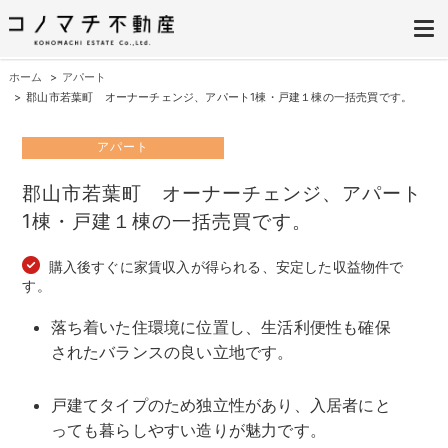
株式会社コノマチ不動産
空き家を開き家へ。不動産・空き家の売却、ご相談はコノマチ不動産へ
ホーム
アパート
郡山市若葉町 オーナーチェンジ、アパート1棟・戸建１棟の一括売買です。
アパート
郡山市若葉町 オーナーチェンジ、アパート
1棟・戸建１棟の一括売買です。
購入後すぐに家賃収入が得られる、安定した収益物件で
す。
落ち着いた住環境に位置し、生活利便性も確保
されたバランスの良い立地です。
戸建てタイプのため独立性があり、入居者にと
っても暮らしやすい造りが魅力です。