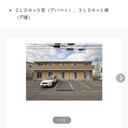
２ＬＤＫ×５室（アパート）、３ＬＤＫ×１棟
（戸建）
1
/
5