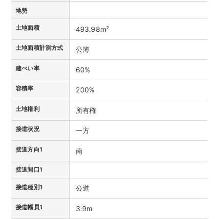
地勢
土地面積
493.98m²
土地面積計測方式
公簿
建ぺい率
60%
容積率
200%
土地権利
所有権
接道状況
一方
接道方向1
南
接道間口1
接道種別1
公道
接道幅員1
3.9m