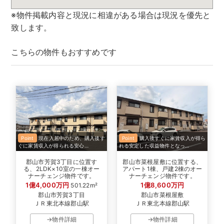
※物件掲載内容と現況に相違がある場合は現況を優先と
致します。
こちらの物件もおすすめです
Point
現在入居中のため、購入後す
Point
購入後すぐに家賃収入が得ら
ぐに家賃収入が得られる安心…
れる安定した収益物件となっ…
郡山市芳賀3丁目に位置す
郡山市菜根屋敷に位置する、
る、2LDK×10室の一棟オー
アパート1棟、戸建2棟のオー
ナーチェンジ物件です。
ナーチェンジ物件です。
1億4,000万円
1億8,600万円
501.22m²
郡山市芳賀3丁目
郡山市菜根屋敷
ＪＲ東北本線郡山駅
ＪＲ東北本線郡山駅
→物件詳細
→物件詳細