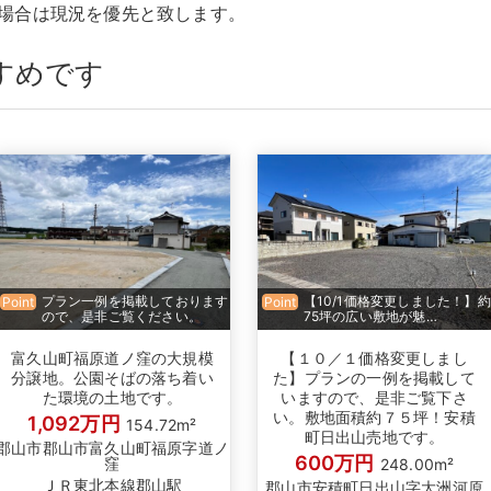
る場合は現況を優先と致します。
すめです
プラン一例を掲載しております
【10/1価格変更しました！】約
Point
Point
ので、是非ご覧ください。
75坪の広い敷地が魅…
富久山町福原道ノ窪の大規模
【１０／１価格変更しまし
分譲地。公園そばの落ち着い
た】プランの一例を掲載して
た環境の土地です。
いますので、是非ご覧下さ
い。敷地面積約７５坪！安積
1,092万円
154.72m²
町日出山売地です。
郡山市郡山市富久山町福原字道ノ
600万円
窪
248.00m²
ＪＲ東北本線郡山駅
郡山市安積町日出山字大洲河原