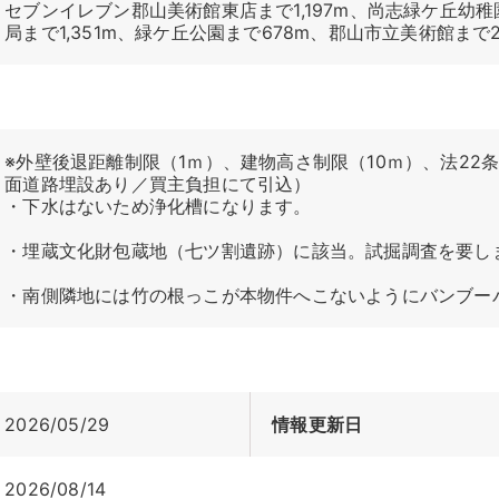
セブンイレブン郡山美術館東店まで1,197m、尚志緑ケ丘幼稚園
局まで1,351m、緑ケ丘公園まで678m、郡山市立美術館まで2,
※外壁後退距離制限（1ｍ）、建物高さ制限（10ｍ）、法22
面道路埋設あり／買主負担にて引込）
・下水はないため浄化槽になります。
・埋蔵文化財包蔵地（七ツ割遺跡）に該当。試掘調査を要し
・南側隣地には竹の根っこが本物件へこないようにバンブー
2026/05/29
情報更新日
2026/08/14