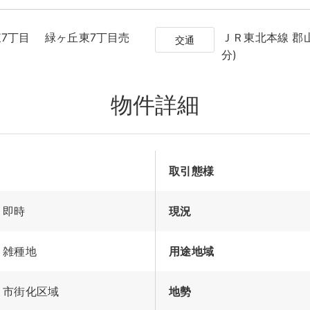
7丁目 緑ヶ丘東7丁目売
ＪＲ東北本線 郡
交通
分)
物件詳細
取引態様
即時
現況
雑種地
用途地域
市街化区域
地勢