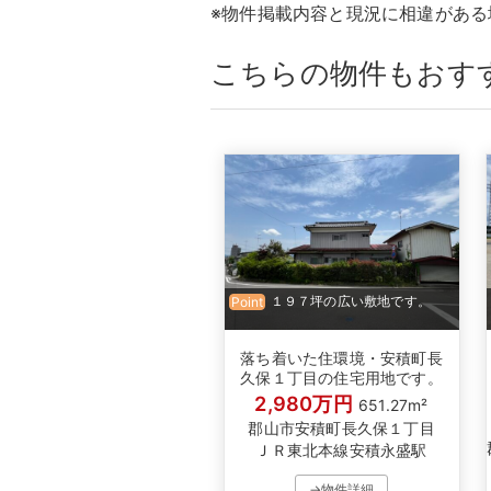
※物件掲載内容と現況に相違があ
こちらの物件もおす
１９７坪の広い敷地です。
Point
落ち着いた住環境・安積町長
久保１丁目の住宅用地です。
2,980万円
651.27m²
郡山市安積町長久保１丁目
ＪＲ東北本線安積永盛駅
→物件詳細