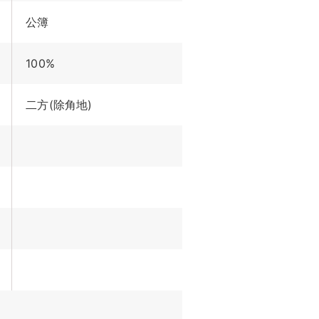
公簿
100%
二方(除角地)