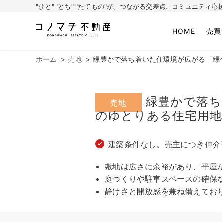
"ひと" "とち" "たてもの"が、つながる交差点。コミュニテ
HOME
売買
株式会社コノマチ不動産
空き家を開き家へ。不動産・空き家の売却、ご相談はコノマチ不動産
ホーム
売地
緑豊かで落ち着いた住環境が広がる「緑
緑豊かで落ち
売地
のゆとりある住宅用
建築条件なし。売主につき仲介
敷地は広さに余裕があり、平屋
庭づくりや駐車スペースの確保
静けさと開放感を兼ね備えてお