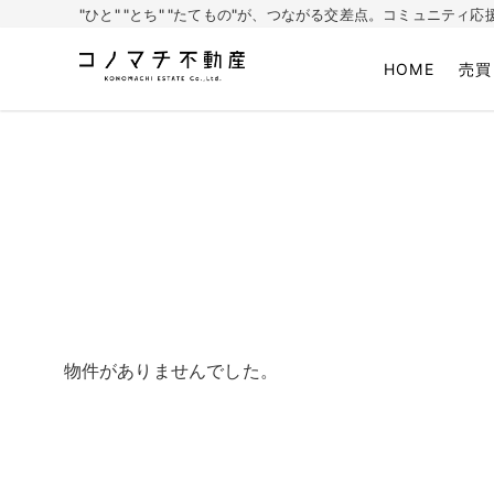
"ひと" "とち" "たてもの"が、つながる交差点。コミュニテ
HOME
売買
株式会社コノマチ不動産
空き家を開き家へ。不動産・空き家の売却、ご相談はコノマチ不動産
物件がありませんでした。