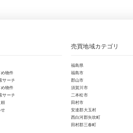
売買地域カテゴリ
福島県
すめ物件
福島市
索サーチ
郡山市
すめ物件
須賀川市
索サーチ
二本松市
依頼
田村市
わせ
安達郡大玉村
西白河郡矢吹町
田村郡三春町