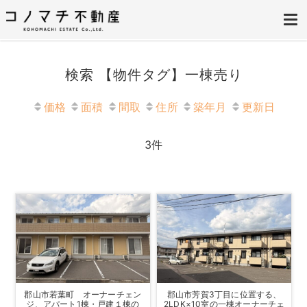
株式会社コノマチ不動産
空き家を開き家へ。不動産・空き家の売却、ご相談はコノマチ不動産へ
検索 【物件タグ】一棟売り
価格
面積
間取
住所
築年月
更新日
3
件
郡山市若葉町 オーナーチェン
郡山市芳賀3丁目に位置する、
ジ、アパート1棟・戸建１棟の
2LDK×10室の一棟オーナーチェ