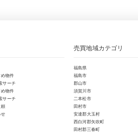
売買地域カテゴリ
福島県
すめ物件
福島市
索サーチ
郡山市
すめ物件
須賀川市
索サーチ
二本松市
依頼
田村市
わせ
安達郡大玉村
西白河郡矢吹町
田村郡三春町