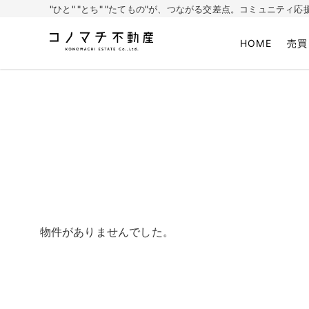
"ひと" "とち" "たてもの"が、つながる交差点。コミュニテ
HOME
売買
株式会社コノマチ不動産
空き家を開き家へ。不動産・空き家の売却、ご相談はコノマチ不動産
物件がありませんでした。