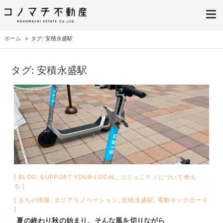
株式会社コノマチ不動産
空き家を開き家へ。不動産・空き家の売却、ご相談はコノマチ不動産へ
ホーム
タグ: 安積永盛駅
タグ:
安積永盛駅
BLOG
,
SUPPORT YOUR LOCAL
,
コミュニティについて考え
る
まちの情報
,
エリアリノベーション
,
安積永盛駅
,
電動キックボード
夏の終わり秋の始まり、そんな風を切りながら