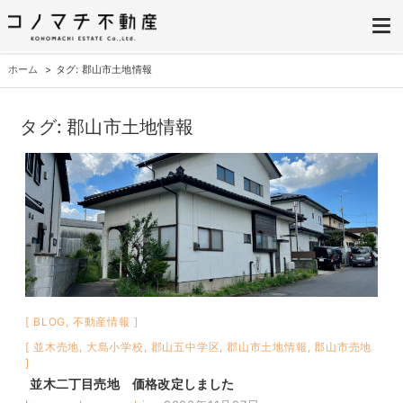
株式会社コノマチ不動産
空き家を開き家へ。不動産・空き家の売却、ご相談はコノマチ不動産へ
ホーム
タグ: 郡山市土地情報
タグ:
郡山市土地情報
BLOG
,
不動産情報
並木売地
,
大島小学校
,
郡山五中学区
,
郡山市土地情報
,
郡山市売地
並木二丁目売地 価格改定しました