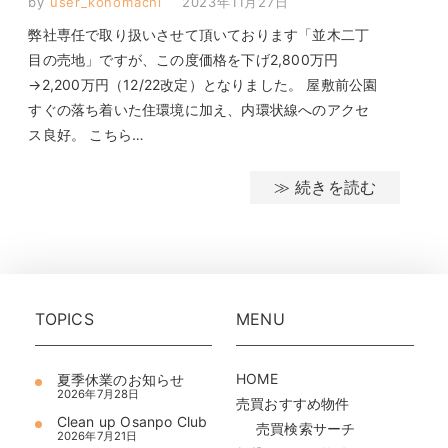
by
user_konomachi
2023年11月27日
弊社専任で取り扱いさせて頂いております「並木二丁
目の売地」ですが、この度価格を下げ2,800万円
→2,200万円（12/22改定）となりました。 屋敷前公園
すぐの落ち着いた住環境に加え、内環状線へのアクセ
ス良好。 こちら…
≫ 続きを読む
TOPICS
MENU
HOME
夏季休業のお知らせ
2026年7月28日
売買おすすめ物件
Clean up Osanpo Club
売買検索サーチ
2026年7月21日