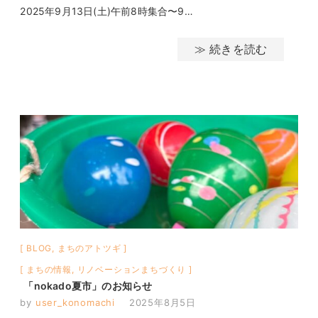
2025年9月13日(土)午前8時集合〜9…
≫ 続きを読む
BLOG
,
まちのアトツギ
まちの情報
,
リノベーションまちづくり
「nokado夏市」のお知らせ
by
user_konomachi
2025年8月5日