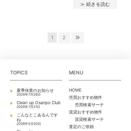
≫ 続きを読む
投
Page
Page
Next
1
2
稿
page
の
ペ
ー
ジ
送
り
TOPICS
MENU
HOME
夏季休業のお知らせ
2026年7月28日
売買おすすめ物件
Clean up Osanpo Club
売買検索サーチ
2026年7月21日
賃貸おすすめ物件
こんなとこあるんです
賃貸検索サーチ
ね
2026年5月20日
査定のご依頼