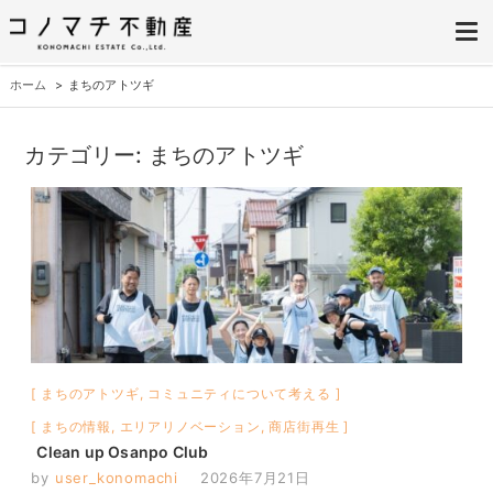
株式会社コノマチ不動産
空き家を開き家へ。不動産・空き家の売却、ご相談はコノマチ不動産へ
ホーム
まちのアトツギ
カテゴリー:
まちのアトツギ
まちのアトツギ
,
コミュニティについて考える
まちの情報
,
エリアリノベーション
,
商店街再生
Clean up Osanpo Club
by
user_konomachi
2026年7月21日