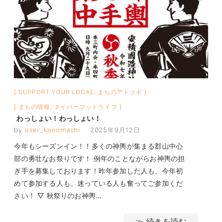
SUPPORT YOUR LOCAL
,
まちのアトツギ
まちの情報
,
ネイバーフッドライフ
わっしょい！わっしょい！
by
user_konomachi
2025年9月12日
今年もシーズンイン！！多くの神輿が集まる郡山中心
部の勇壮なお祭りです！ 例年のことながらお神輿の担
ぎ手を募集しております！昨年参加した人も、今年初
めて参加する人も、迷っている人も奮ってご参加くだ
さい！ ▽ 秋祭りのお神輿…
≫ 続きを読む