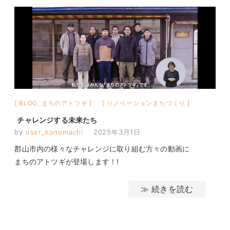
BLOG
,
まちのアトツギ
リノベーションまちづくり
チャレンジする未来たち
by
user_konomachi
2025年3月1日
郡山市内の様々なチャレンジに取り組む方々の動画に
まちのアトツギが登場します！!
≫ 続きを読む