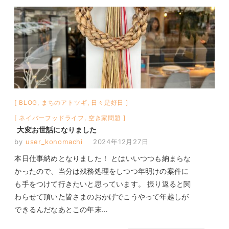
BLOG
,
まちのアトツギ
,
日々是好日
ネイバーフッドライフ
,
空き家問題
大変お世話になりました
by
user_konomachi
2024年12月27日
本日仕事納めとなりました！ とはいいつつも納まらな
かったので、当分は残務処理をしつつ年明けの案件に
も手をつけて行きたいと思っています。 振り返ると関
わらせて頂いた皆さまのおかげでこうやって年越しが
できるんだなあとこの年末…