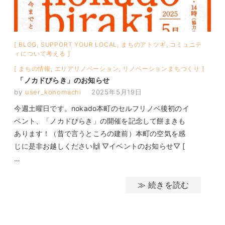
BLOG
,
SUPPORT YOUR LOCAL
,
まちのアトツギ
,
コミュニテ
ィについて考える
まちの情報
,
エリアリノベーション
,
リノベーションまちづくり
「ノカドびらき」のお知らせ
by
user_konomachi
2025年5月19日
今週土曜日です。nokado本町のセルフリノベ後初のイ
ベント、「ノカドびらき」の開催を記念して餅まきも
あります！（昔で言うところの建前）本町の空気を感
じに是非お越しください🙌 ▽イベントのお知らせ▽ [
…
≫ 続きを読む