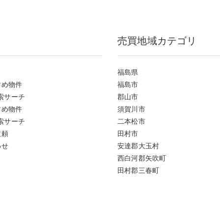
売買地域カテゴリ
福島県
すめ物件
福島市
索サーチ
郡山市
すめ物件
須賀川市
索サーチ
二本松市
依頼
田村市
わせ
安達郡大玉村
西白河郡矢吹町
田村郡三春町