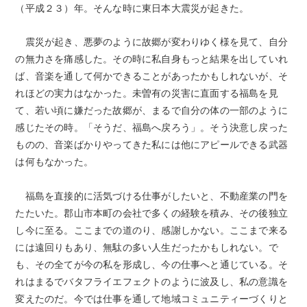
（平成２３）年。そんな時に東日本大震災が起きた。
震災が起き、悪夢のように故郷が変わりゆく様を見て、自分
の無力さを痛感した。その時に私自身もっと結果を出していれ
ば、音楽を通して何かできることがあったかもしれないが、そ
れほどの実力はなかった。未曽有の災害に直面する福島を見
て、若い頃に嫌だった故郷が、まるで自分の体の一部のように
感じたその時。「そうだ、福島へ戻ろう」。そう決意し戻った
ものの、音楽ばかりやってきた私には他にアピールできる武器
は何もなかった。
福島を直接的に活気づける仕事がしたいと、不動産業の門を
たたいた。郡山市本町の会社で多くの経験を積み、その後独立
し今に至る。ここまでの道のり、感謝しかない。ここまで来る
には遠回りもあり、無駄の多い人生だったかもしれない。で
も、その全てが今の私を形成し、今の仕事へと通じている。そ
れはまるでバタフライエフェクトのように波及し、私の意識を
変えたのだ。今では仕事を通して地域コミュニティーづくりと