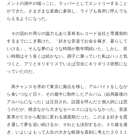
メントの渦中の端っこに、ラッパーとしてエントリーすること
ができた。さまざまな楽曲に参加し、ライブも各所に呼んでも
らえるようになった。
その流れや周りの協力もあり某有名レコード会社と専属契約
するまでにこぎ着けた。「好きな音楽でお金を稼ぎ、暮らして
いける」。そんな夢のような時期が数年間続いた。しかし、良
い時期はそう長くは続かない。調子に乗っていた私はハッと気
づくと、アリとキリギリスでいえば完全にキリギリス状態にな
っていたのだ。
再チャンスを求めて東京に拠点を移し、アルバイトをしなが
ら食いつなぐ日々。その最中に制作したアルバム（結局最後の
アルバムになった）は注目され、話題を呼んだと個人的には思
うのだが、残念ながら大きなセールスにはならなかった。音楽
業界がＣＤから配信に変わる過渡期だった。このまま好きを貫
き通して夢を追い続けるか、それとも決別するか。３０歳を過
ぎ、いよいよもって人生の大きな岐路を真剣に考えた２０１１