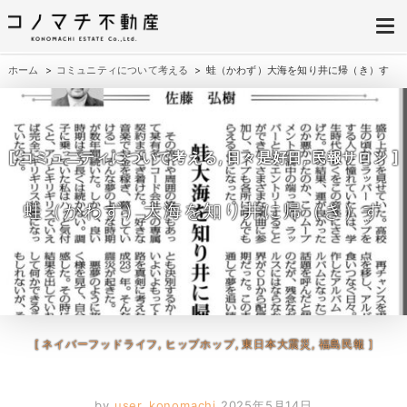
株式会社コノマチ不動産
空き家を開き家へ。不動産・空き家の売却、ご相談はコノマチ不動産へ
ホーム
コミュニティについて考える
蛙（かわず）大海を知り井に帰（き）す
,
,
コミュニティについて考える
日々是好日
民報サロン
蛙（かわず）大海を知り井に帰（き）す
ネイバーフッドライフ, ヒップホップ, 東日本大震災, 福島民報
by
user_konomachi
2025年5月14日