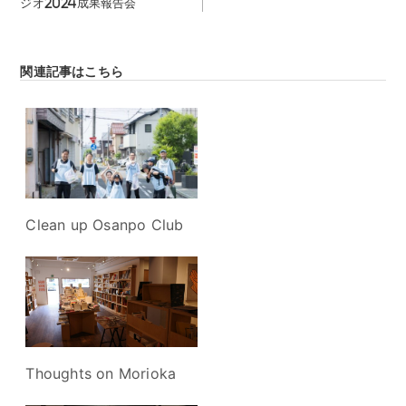
ジオ2024成果報告会
o
ビ
o
ゲ
ー
k
シ
関連記事はこちら
ョ
ン
Clean up Osanpo Club
Thoughts on Morioka