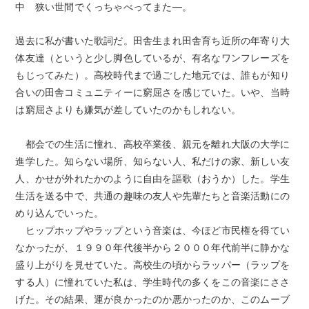
中 狭い世間でくっちゃべってまた―。
過去に私が書いた歌詞だ。田舎生まれ田舎育ち近所の年寄り大
体友達（というと少し脚色しているが、有名なワンフレーズを
もじってみた）。高校時代まで過ごした地元では、誰もが知り
合いの田舎コミュニティーに窮屈さを感じていた。いや、当時
は窮屈さよりも嫌気が差していたのかもしれない。
都会での生活に憧れ、高校卒業後、親元を離れ大阪の大学に
進学した。知らない場所、知らない人、私だけの家、新しい友
人、かせが外れたかのように自由を謳歌（おうか）した。学生
生活を送る中で、共通の趣味の友人や先輩たちと音楽活動にの
めり込んでいった。
ヒップホップやラップという音楽は、今ほど市民権を得てい
なかったが、１９９０年代後半から２０００年代前半に静かな
盛り上がりを見せていた。高校生の頃からラッパー（ラップを
する人）に憧れていた私は、学生時代の多くをこの音楽にささ
げた。その結果、運が良かったのか悪かったのか、このムーブ