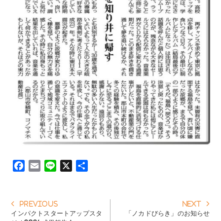
F
E
L
X
共
a
m
i
有
c
a
n
e
i
e
投
Previous
Next
Previous
Next
稿
b
l
post:
post:
インパクトスタートアップスタ
「ノカドびらき」のお知らせ
ナ